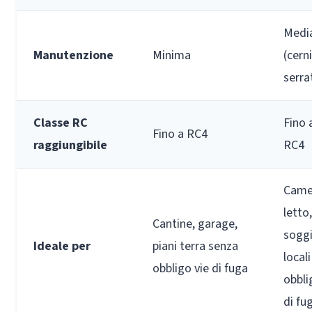
Medi
Manutenzione
Minima
(cern
serra
Classe RC
Fino 
Fino a RC4
raggiungibile
RC4
Came
letto,
Cantine, garage,
soggi
Ideale per
piani terra senza
local
obbligo vie di fuga
obbli
di fu