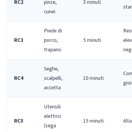
RC2
pinze,
3 minuti
sta
cunei
Piede di
Res
RC3
porco,
5 minuti
elev
trapano
neg
Seghe,
Com
RC4
scalpelli,
10 minuti
gioi
accetta
Utensili
elettrici
RC5
15 minuti
Alta
(sega