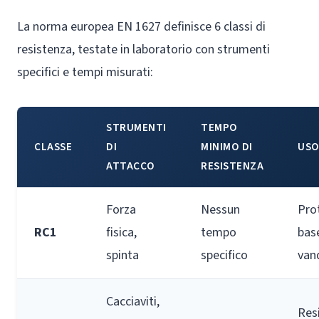
La norma europea EN 1627 definisce 6 classi di
resistenza, testate in laboratorio con strumenti
specifici e tempi misurati:
STRUMENTI
TEMPO
CLASSE
DI
MINIMO DI
USO
ATTACCO
RESISTENZA
Forza
Nessun
Pro
RC1
fisica,
tempo
base
spinta
specifico
van
Cacciaviti,
Res